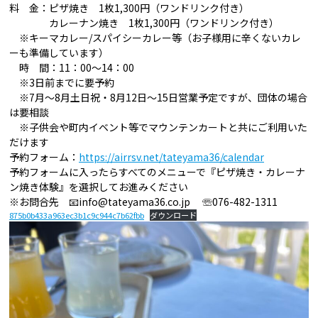
料 金：ピザ焼き 1枚1,300円（ワンドリンク付き）
カレーナン焼き 1枚1,300円（ワンドリンク付き）
※キーマカレー/スパイシーカレー等（お子様用に辛くないカレ
ーも準備しています）
時 間：11：00～14：00
※3日前までに要予約
※7月～8月土日祝・8月12日～15日営業予定ですが、団体の場合
は要相談
※子供会や町内イベント等でマウンテンカートと共にご利用いた
だけます
予約フォーム：
https://airrsv.net/tateyama36/calendar
予約フォームに入ったらすべてのメニューで『ピザ焼き・カレーナ
ン焼き体験』を選択してお進みください
※お問合先 📧info@tateyama36.co.jp ☏076-482-1311
875b0b433a963ec3b1c9c944c7b62fbb
ダウンロード