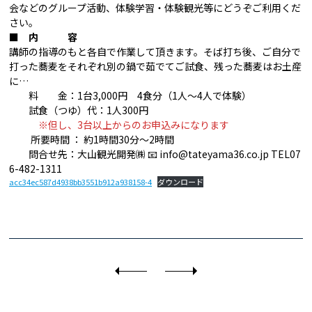
会などのグループ活動、体験学習・体験観光等にどうぞご利用くだ
さい。
■ 内 容
講師の指導のもと各自で作業して頂きます。そば打ち後、ご自分で
打った蕎麦をそれぞれ別の鍋で茹でてご試食、残った蕎麦はお土産
に…
料 金：1台3,000円 4食分（1人～4人で体験）
試食（つゆ）代：1人300円
※但し、3台以上からのお申込みになります
所要時間 ： 約1時間30分～2時間
問合せ先：大山観光開発㈱ 📧 info@tateyama36.co.jp TEL07
6-482-1311
acc34ec587d4938bb3551b912a938158-4
ダウンロード